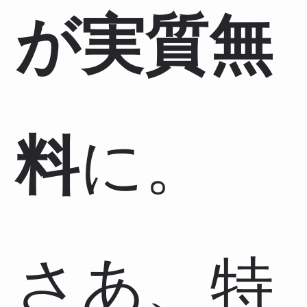
が実質無
料
に。
さあ、特