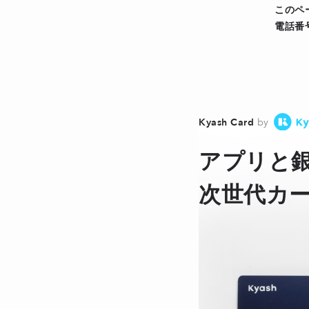
このペ
電話番
Kyash Card
by
アプリと
次世代カ