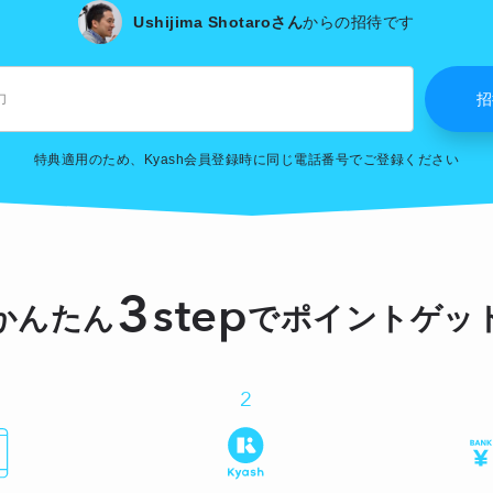
Ushijima Shotaroさん
からの招待です
特典適用のため、Kyash会員登録時に同じ電話番号でご登録ください
3
step
かんたん
でポイントゲッ
2